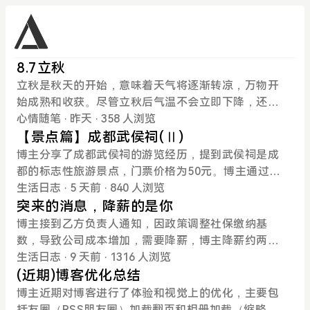
8.7立秋
立秋是秋天的开始，意味着天气将逐渐转凉，万物开
始成熟和收获。尽管立秋后气温不会立即下降，还会
出现短期的高温，即“秋老虎”。博主喜欢秋天，认为
心情随笔
· 昨天
· 358 人浏览
这是一个适合游玩和享受的季节。同时，提到了秋天
【景点篇】成都武侯祠(Ⅱ)
的第一杯奶茶，表示这是一个值得庆祝的节日。
博主分享了成都武侯祠的游览经历，提到武侯祠是成
都的标志性旅游景点，门票价格为50元。博主通过公
交和地铁到达武侯祠，从侧门进入，首先看到了关羽
生活日志
· 5 天前
· 840 人浏览
的雕像。在游览过程中，博主参观了诸葛亮借东风的
突来的消息，降薪的是你
名场面，并分享了网友留下的各种有趣的“供品”。武
博主接到乙方负责人通知，因政策调整社保缴纳基
侯祠虽...
数，导致公司成本增加，需要降薪，博主降薪约两
千。博主了解到社保和公积金的缴纳比例，以及金税
生活日志
· 9 天前
· 1316 人浏览
四期对社保缴纳的影响，意识到降薪是公司为减少成
(近期)博客优化总结
本的措施。
博主近期对博客进行了体验和视觉上的优化，主要包
括友圈（RSS朋友圈）加载翻页和相册加载（缩略图