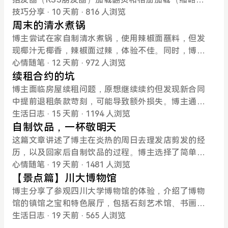
方案）两个方面。在友圈加载翻页方面，解决了只能
技巧分享
· 10 天前
· 816 人浏览
看30条、页面卡死、阻塞式文件锁和后台进程占资源
周末的清水煮锅
等问题，通过缓存存全量、AJAX分页接口、前端加
博主尝试在家自制清水煮锅，使用辣椒面蘸料，但发
载更...
现椰汁无椰香，辣椒面过辣，体验不佳。同时，博主
解决了续租问题，通过增加附加条款使合同违约责任
心情随笔
· 12 天前
· 972 人浏览
降低。
续租合约的坑
博主面临房屋续租问题，原想继续续约但发现新合同
中提前退租条款苛刻，可能导致额外损失。博主通过
AI分析合同，发现与之前合同相比，新合同对提前退
生活日志
· 15 天前
· 1194 人浏览
租的处罚更重，包括房屋空置费、违约费和逾期费。
自制饮品，一杯敬明天
博主对此表示担忧，并向中介表达了诉求，希望问题
这篇文章讲述了博主在炎热的周日去理发店剪发的经
能得到解...
历，以及回家后自制饮品的过程。博主选择了简单的
冰杯、梅酒和雪碧的组合，调制出了一杯名为“青梅煮
心情随笔
· 19 天前
· 1481 人浏览
雪”的饮品，味道出奇的好，博主希望用这杯饮品敬美
【景点篇】川大博物馆
好的明天。
博主分享了参观四川大学博物馆的体验，介绍了博物
馆的镇馆之宝和特色展厅，包括石刻艺术馆、书画
馆、民族学/民俗馆、陶瓷馆、考古馆和自然博物馆部
生活日志
· 19 天前
· 565 人浏览
分。提到了冷门但有意思的展品，如皮影戏藏品、藏