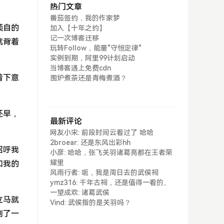
热门文章
番茄签约，我的作家梦
顾自的
加入【十年之约】
记一次博客迁移
就背着
玩转Follow，能量"守恒定律"
实例到期，阿里99计划启动
当博客遇上免费cdn
着下意
围炉煮茶还是青梅煮酒？
还早，
最新评论
网友小宋: 前段时间云看过了 哈哈
2broear: 还是东风出彩hh
招呼我
小彦: 哈哈，张飞关羽诸葛亮都在王者荣
耀里
和我的
风雨行者: 呃，我是周日去的武侯祠
ymz316: 千年古祠，还是值得一看的。
一望成欢: 诸葛武侯
立马就
Vind: 武侯指的是关羽吗？
到了一