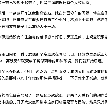
多细节已经想不起来了，但是主线流程还有个大致印象。
然后一个亲戚开车送我到高铁站。她在外面停车的间隙，博主自
个网吧，想着离发车至少还有两三个小时，不如上个网吧。然后
外套都放在椅子上后准备大干一场。
件事竟然没有产生丝毫的荒谬感？好吧，反正是梦，主观意识跟
走出网吧一看，发现那个亲戚就在网吧门口。她的意思是反正
的梦中，高铁突然就变成了类似商场的那种环境。我们就开始瞎逛。
个人在吃饭。他们一边吃饭一边打游戏，看到我们后就热情的
玩的是那种八九十年代的那种手柄游戏。一下子就来了兴趣。就
的背包落在网吧了，然后起身就欲走。那两个人看我们的动作
我本能的打开了大众点评搜索这家门店看是否有团购。结果只找