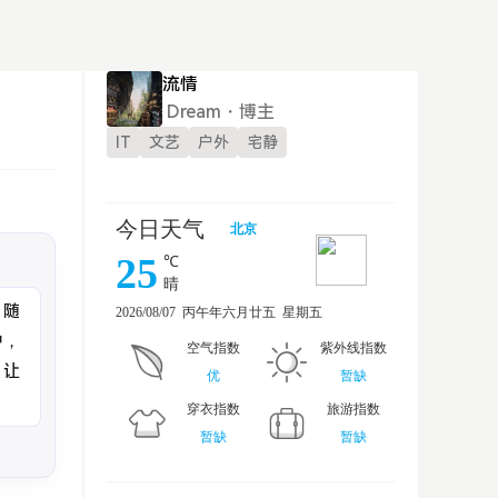
流情
Dream・博主
IT
文艺
户外
宅静
。随
中，
，让