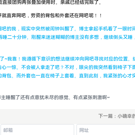
否能直接团购两张叠加使用时。亲戚已经结完账了。
就直奔网吧，劳资的背包和外套还在网吧呢！！
网吧的我，现实中突然被闹钟叫醒了。博主拿起手机看了一眼时间
能再睡二十分钟。刚醒来迷迷糊糊的博主没有多想，继续倒头又睡
了~我靠！我遵循下意识的想法继续冲向网吧寻找对应的位置。
内心一惊。不会被人拿走了吧？不对，眼尖的我突然看到椅子下
的背包。而外套也一直在椅子上套着。直到此刻，我紧张的心才
主睡醒了还有点意犹未尽的感觉。有点紧张刺激啊~
下一篇：
小确幸