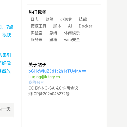
热门标签
日志
随笔
小说梦
技能
资源工具
脚本
AI
Docker
。7点
实验室
总结
休闲娱乐
，很快
服务器
里程
web安全
结果到
面好像
关于站长
突然放
bGl1cWluZ3d1c2h1aTUyMA==
liuqing@ktcry.cn
我的名片
CC BY-NC-SA 4.0 许可协议
湘ICP备2024046272号
的一天