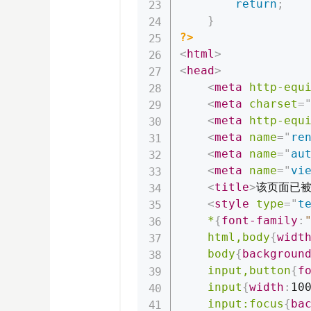
return
;
}
?>
<
html
>
<
head
>
<
meta
http-equ
<
meta
charset
=
<
meta
http-equ
<
meta
name
=
"
re
<
meta
name
=
"
au
<
meta
name
=
"
vi
<
title
>
该页面已
<
style
type
=
"
t
*
{
font-family
:
html,body
{
widt
body
{
backgroun
input,button
{
f
input
{
width
:
10
input:focus
{
ba