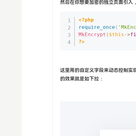
然后在你想要加密的独立页面引入
<?php
require_once
(
'MkEn
MkEncrypt
(
$this
-
>
f
?>
这里用的自定义字段来动态控制实
的效果就是如下拉：