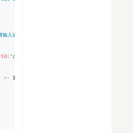
请输入访问密码查看
"
required
>
<
button
type
=
"
submit
yId
(
"pw-error"
)
.
style
.
display 
=
"none"
}
,
2000
"
>
- 返回上一级页面 -
</
a
>