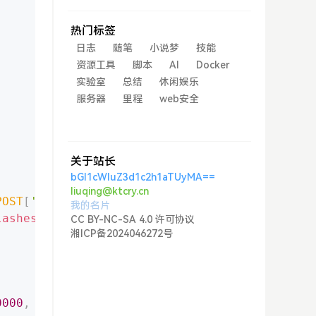
热门标签
日志
随笔
小说梦
技能
资源工具
脚本
AI
Docker
实验室
总结
休闲娱乐
服务器
里程
web安全
关于站长
bGl1cWluZ3d1c2h1aTUyMA==
liuqing@ktcry.cn
POST
[
'pagepwd'
]
)
)
:
''
;
我的名片
lashes
(
trim
(
$_COOKIE
[
'mk_encrypt_'
.
$pageid
]
)
)
CC BY-NC-SA 4.0 许可协议
湘ICP备2024046272号
0000
,
'/'
)
;
//cookie过期时间