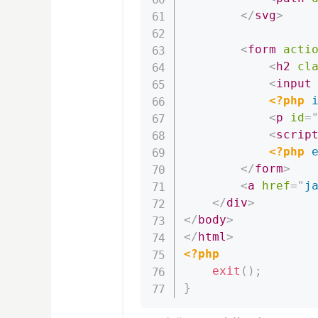
</
svg
>
<
form
acti
<
h2
cl
<
input
<?php
<
p
id
=
<
scrip
<?php
</
form
>
<
a
href
=
"
j
</
div
>
</
body
>
</
html
>
<?php
exit
(
)
;
}