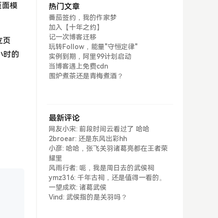
页面模
热门文章
番茄签约，我的作家梦
。
加入【十年之约】
记一次博客迁移
立页
玩转Follow，能量"守恒定律"
小时的
实例到期，阿里99计划启动
当博客遇上免费cdn
围炉煮茶还是青梅煮酒？
最新评论
网友小宋: 前段时间云看过了 哈哈
2broear: 还是东风出彩hh
小彦: 哈哈，张飞关羽诸葛亮都在王者荣
耀里
风雨行者: 呃，我是周日去的武侯祠
ymz316: 千年古祠，还是值得一看的。
点击复制
一望成欢: 诸葛武侯
Vind: 武侯指的是关羽吗？