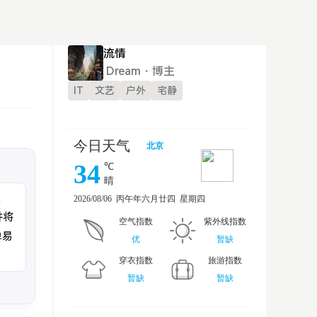
流情
Dream・博主
IT
文艺
户外
宅静
文
并将
单易