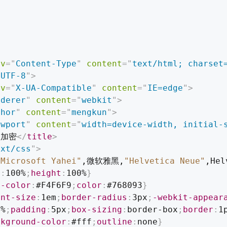
iv
=
"
Content-Type
"
content
=
"
text/html; charset
"
UTF-8
"
>
iv
=
"
X-UA-Compatible
"
content
=
"
IE=edge
"
>
nderer
"
content
=
"
webkit
"
>
thor
"
content
=
"
mengkun
"
>
ewport
"
content
=
"
width=device-width, initial-
被加密
</
title
>
ext/css
"
>
"Microsoft Yahei"
,微软雅黑,
"Helvetica Neue"
,Hel
h
:
100%
;
height
:
100%
}
d-color
:
#F4F6F9
;
color
:
#768093
}
ont-size
:
1em
;
border-radius
:
3px
;
-webkit-appear
0%
;
padding
:
5px
;
box-sizing
:
border-box
;
border
:
1
ckground-color
:
#fff
;
outline
:
none
}