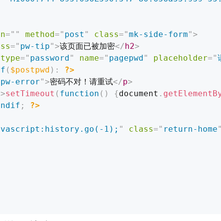
on
=
"
"
method
=
"
post
"
class
=
"
mk-side-form
"
>
ass
=
"
pw-tip
"
>
该页面已被加密
</
h2
>
type
=
"
password
"
name
=
"
pagepwd
"
placeholder
=
"
if
(
$postpwd
)
:
?>
"
pw-error
"
>
密码不对！请重试
</
p
>
t
>
setTimeout
(
function
(
)
{
document
.
getElementB
endif
;
?>
avascript:history.go(-1);
"
class
=
"
return-home