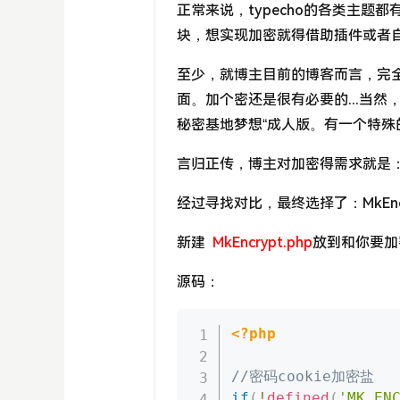
正常来说，typecho的各类主
块，想实现加密就得借助插件或者
至少，就博主目前的博客而言，完
面。加个密还是很有必要的...当
秘密基地梦想“成人版。有一个特
言归正传，博主对加密得需求就是
经过寻找对比，最终选择了：MkEnc
新建
MkEncrypt.php
放到和你要加密
源码：
<?php
//密码cookie加密盐
if
(
!
defined
(
'MK_EN