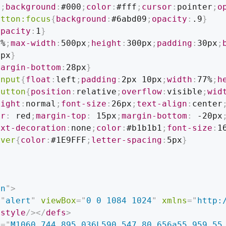
0
;
background
:
#000
;
color
:
#fff
;
cursor
:
pointer
;
o
utton:focus
{
background
:
#6abd09
;
opacity
:
.9
}
opacity
:
1
}
0%
;
max-width
:
500px
;
height
:
300px
;
padding
:
30px
;
0px
}
margin-bottom
:
28px
}
input
{
float
:
left
;
padding
:
2px 10px
;
width
:
77%
;
h
button
{
position
:
relative
;
overflow
:
visible
;
wid
eight
:
normal
;
font-size
:
26px
;
text-align
:
center
or
:
 red
;
margin-top
:
 15px
;
margin-bottom
:
 -20px
ext-decoration
:
none
;
color
:
#b1b1b1
;
font-size
:
1
over
{
color
:
#1E9FFF
;
letter-spacing
:
5px
}
in
"
>
=
"
alert
"
viewBox
=
"
0 0 1084 1024
"
xmlns
=
"
http:
<
style
/>
</
defs
>
d
=
"
M1060.744 895.036L590.547 80.656a55.959 55