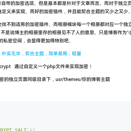
题都有自带的加密选项。但是基本都是针对于文章而言。而对于独立
自定义来实现。而好的加密插件，并且能契合主题的又少之又少
全找不到适用的加密插件。而相册模块每一个相册都对应一个独
然，不是说博主的相册里存的相册见不了人的意思。只是博客作为”
殊的私密空间，会显得更加得特别吧。
：
朴实无华，契合主题，简单易用，轻量
rypt 通过自定义一个php文件来实现加密！
的独立页面同级目录下，usr/themes/你的博客主题
CRYPT_SALT'
)
)