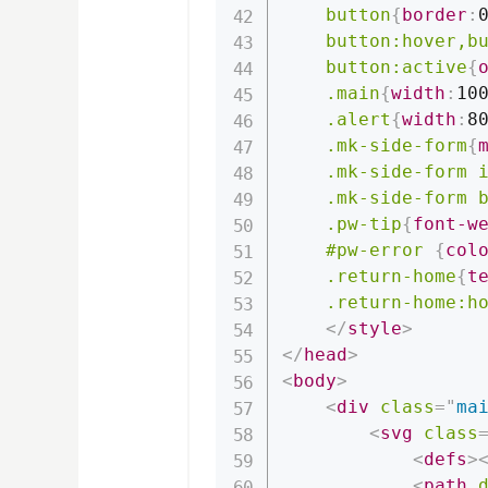
button
{
border
:
button:hover,b
button:active
{
.main
{
width
:
10
.alert
{
width
:
8
.mk-side-form
{
.mk-side-form 
.mk-side-form 
.pw-tip
{
font-w
#pw-error
{
col
.return-home
{
t
.return-home:h
</
style
>
</
head
>
<
body
>
<
div
class
=
"
ma
<
svg
class
<
defs
>
<
path