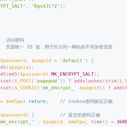
RYPT_SALT'
,
'Kgs$JC!V'
)
;
rd  访问密码

id    页面唯一 ID 值，用于区分同一网站的不同加密页面

(
$password
,
$pageid
=
'default'
)
{
md5
(
$pageid
)
;
md5
(
md5
(
$password
)
.
MK_ENCRYPT_SALT
)
;
isset
(
$_POST
[
'pagepwd'
]
)
?
addslashes
(
trim
(
$_
isset
(
$_COOKIE
[
'mk_encrypt_'
.
$pageid
]
)
?
adds
==
$md5pw
)
return
;
// Cookie密码验证正确
$password
)
{
// 提交的密码正确
'mk_encrypt_'
.
$pageid
,
$md5pw
,
time
(
)
+
360