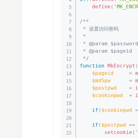
define
(
'MK_ENC
/**

 * 设置访问密码

 * 

 * @param $passwo
 * @param $page
 */
function
MkEncrypt
$pageid
=
$md5pw
=
$postpwd
=
$cookiepwd
=
if
(
$cookiepwd
if
(
$postpwd
==
setcookie
(