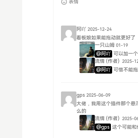
表情
阿吖
2025-12-24
看板娘如果能拖动就更好了
一只山姆
01-19
@阿吖
可以加一个
流情
(作者)
2025-1
@阿吖
可惜不能拖
gps
2025-06-09
大佬，我用这个插件那个悬
么的
流情
(作者)
2025-0
@gps
这个可能和