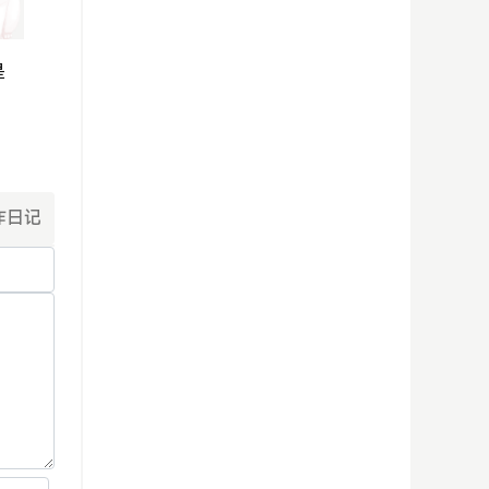
是
昨日记