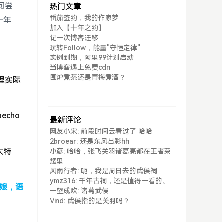
何尝
热门文章
番茄签约，我的作家梦
十年
加入【十年之约】
记一次博客迁移
玩转Follow，能量"守恒定律"
实例到期，阿里99计划启动
当博客遇上免费cdn
围炉煮茶还是青梅煮酒？
理实际
cho
最新评论
网友小宋: 前段时间云看过了 哈哈
2broear: 还是东风出彩hh
大特
小彦: 哈哈，张飞关羽诸葛亮都在王者荣
耀里
风雨行者: 呃，我是周日去的武侯祠
ymz316: 千年古祠，还是值得一看的。
娘，语
一望成欢: 诸葛武侯
Vind: 武侯指的是关羽吗？