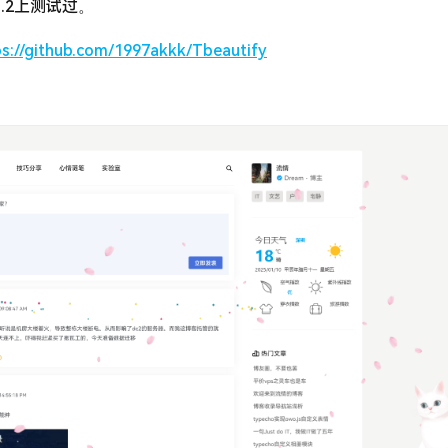
本1.2上测试过。
ps://github.com/1997akkk/Tbeautify