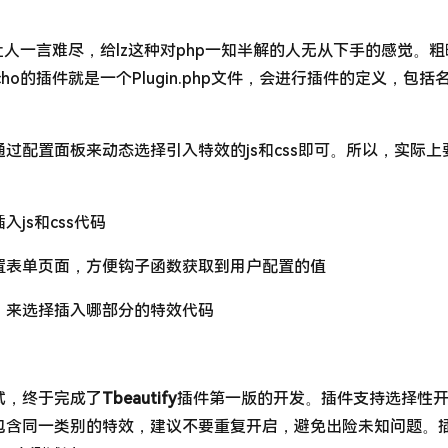
点让人一言难尽，给lz这种对php一知半解的人无从下手的感觉。
ho的插件就是一个Plugin.php文件，会进行插件的定义，包括
过配置面板来动态选择引入特效的js和css即可。所以，实际上
js和css代码
置表单页面，方便钩子函数获取到用户配置的值
，来选择插入哪部分的特效代码
试，终于完成了
Tbeautify
插件第一版的开发。插件支持选择性
包含同一类别的特效，建议不要重复开启，避免出险未知问题。