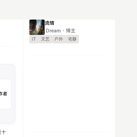
流情
Dream・博主
IT
文艺
户外
宅静
作者
近十