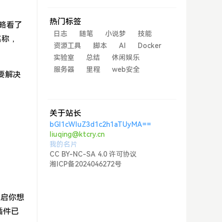
热门标签
粗略看了
日志
随笔
小说梦
技能
名称，
资源工具
脚本
AI
Docker
实验室
总结
休闲娱乐
服务器
里程
web安全
要解决
关于站长
bGl1cWluZ3d1c2h1aTUyMA==
liuqing@ktcry.cn
我的名片
CC BY-NC-SA 4.0 许可协议
湘ICP备2024046272号
开启你想
插件已