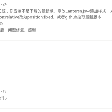
1-24
题，你应该不是下载的最新版。修改Lantersn.js中添加样式：.de
tion:relative改为position:fixed。或者github拉取最新版本
25
后，问题修复。感谢！
1-13
°)ノ