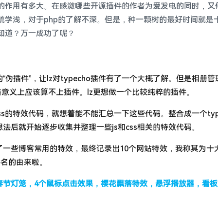
的作用有多大。在感激哪些开源插件的作者为爱发电的同时，又
疏学浅，对于php的了解不深。但是，种一颗树的最好时间就是
知道？万一成功了呢？
伪插件”，让lz对typecho插件有了一个大概了解。但是相册管
格意义上应该算不上插件。lz更想做一个比较纯粹的插件。
ss的特效代码，就想着能不能汇总一下这些代码。整合成一个type
法后就开始逐步收集并整理一些js和css相关的特效代码。
了一些博客常用的特效，最终记录出10个网站特效，我称其为十
插件名的由来啦。
春节灯笼，4个鼠标点击效果，樱花飘落特效，悬浮播放器，看板