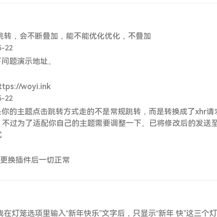
跳转，会不断叠加，能不能优化优化，不叠加
5-22
下问题演示地址。
s://woyi.ink
5-22
你的主题点击跳转方式走的不是常规跳转，而是转换成了xhr请
，不过为了适配你自己的主题需要调整一下。已将修改后的发送
试
更换插件后一切正常
在灯笼选项里输入“新年快乐”文字后，只显示“新年 快”这三个