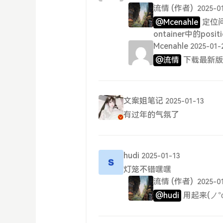
流情
(作者)
2025-0
@Mcenahle
定位问
ontainer中的posi
Mcenahle
2025-01-
@流情
下载最新版
文案姐笔记
2025-01-13
有过年的气氛了
hudi
2025-01-13
灯笼不错嘿嘿
流情
(作者)
2025-0
@hudi
用起来(ノ°ο