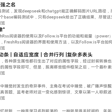
源模型，还拥有 RAG 管道、智能代理等功能，可帮助开发者
最强之名
的应用。Chatbox：是一个聊天机器人相关的开源项目。旨
测试，发现deepseek和chatgpt能正确解码图片URL路径，而
集成了多种自然语言处理技术，以实现智能对话等功能。Chat
个base编码测试中，只有deepseek给出了正确结果。尽管
面项目。专注于打造简洁、易用的聊天界面，方便用户与聊天机
人浏览
模型的接入。LobeChat：是一款开源的聊天机器人框架。
律"
，支持多种大语言模型，方便用户快速搭建自己的聊天机器人应
hRss阅读器的使用以及Follow.is平台的功能和能量（power
treamlit：是一个用于快速开发和共享数据应用程序的开源
reshRss阅读器的界面和使用方法，以及Follow.is平台如
机器学习工程师，能够将数据分析脚本和模
人浏览
滚动条 | 自适应宽度 | 合并行列 |复杂多表头
富，各种原生属性都衍生出了对应的属性字段，经过封装转换也
应的属性字段即可。但是，脱离哪些组件框架之后，一个最朴素
如实现：一个固定表格和列的表格，表格内容自适应宽度。且整
人浏览
滚动条单html代码如下：<!DOCTYPE html> <html> <
> <meta name="viewport" content="width=device-wi
试中睡觉时发生的奇异事件。主角在考试中睡觉，被广播声惊醒
le>Document&l
认真答题。监考老师对这一变化感到惊讶。文章以第一人称叙述
科幻色彩。作者在文末提醒读者，这只...
人浏览
记忆犹新，一种是学习名列前茅的，一种就是游手好闲的，年年