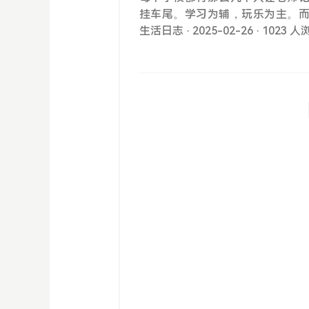
挂车尾。学习为辅，玩乐为主。
说这个监考老师对我的大名也是如
生活日志
· 2025-02-26
· 1023 
的邪恶存在。 而如今，让他们
理啊。感情太阳从马桶里出来了
取下来用力查了查。不信邪的凑
颤抖的双手指着我说：“你，，
约而同的将目光投射了过来。紧近
错吧，枫哥开始做题了。他这是打