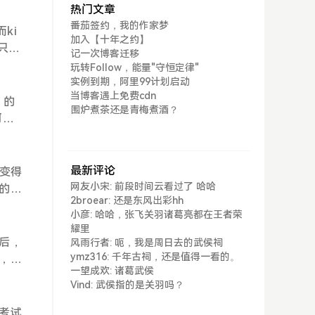
热门文章
快速
番茄签约，我的作家梦
在为用
ki
加入【十年之约】
bot
这只是
记一次博客迁移
器人
玩转Follow，能量"守恒定律"
提供
实例到期，阿里99计划启动
用，
当博客遇上免费cdn
）的
围炉煮茶还是青梅煮酒？
框
何帮
最新评论
变得
网友小宋: 前段时间云看过了 哈哈
的网
2broear: 还是东风出彩hh
个表
小彦: 哈哈，张飞关羽诸葛亮都在王者荣
hea
耀里
dt
后，
风雨行者: 呃，我是周日去的武侯祠
ymz316: 千年古祠，还是值得一看的。
，强
一望成欢: 诸葛武侯
Vind: 武侯指的是关羽吗？
考试