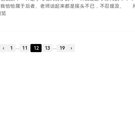
而我恰恰属于后者。老师谈起来都是摇头不已，不忍提及。 
雷贯耳，雷打不动的“年级第一”。分班时，每个班主任都避之
人浏览
跌破眼镜的是，我竟然开始做题了。这在他们看来根本就是不合
。 监考老师那浑浊的双眼闪现不可思议的神色，将鼻梁上的老
到我跟前又看了看，下一刻，他的脸上露出一片骇然之色。激动
你，，，” 这个时候，已经有考生提前做完了试卷。听到动静
...
...
‹
1
11
12
13
19
›
着教室里就炸开锅一样叽叽咋咋的小声议论开来！ “我靠，我
算弃武从文吗？”和我一样也是不爱学习的学生像是哥伦布发