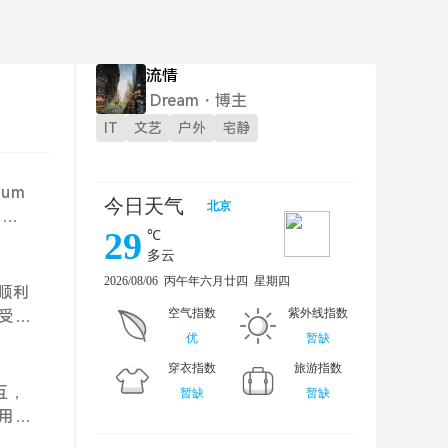
流情
Dream・博主
IT
文艺
户外
宅静
。um
，支
顺利
受了
互，
用的
多个