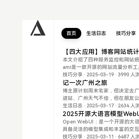
首页
生活日志
技巧分享
【四大应用】博客网站统
本文介绍了四种服务监控和网站统计应用：u
ami是一款开源的网站流量分析工
持多协议监控；Uptim...
技巧分享
· 2025-03-19
· 3990 
记一次广州之旅
博主原计划周末宅家，但决定去广
进站。广州天气不佳，但在朋友
自然和阅读的乐趣。这次旅行虽有
生活日志
· 2025-03-17
· 2634 
2025开源大语言模型Web
Open WebUI：是一个开源的
具备灵活的模型集成和丰富的交
需求。Dify：是一个开源的大语
技巧分享
· 2025-03-11
· 6487 