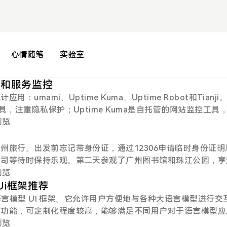
心情随笔
实验室
计和服务监控
mami、Uptime Kuma、Uptime Robot和Tianji
具，注重隐私保护；Uptime Kuma是自托管的网站监控工具
人浏览
州旅行。出发前忘记带身份证，通过12306申请临时身份证明
公司等待时保持乐观。第二天参观了广州图书馆和珠江公园，享
小波折，但博主认为每个经历都值...
人浏览
Ui框架推荐
大语言模型 UI 框架。它允许用户方便地与各种大语言模型进行交
互功能，可定制化程度较高，能够满足不同用户对于语言模型应
言模型（LLM）应用开发平台。提供直观的 AI 工作流，支持从
人浏览