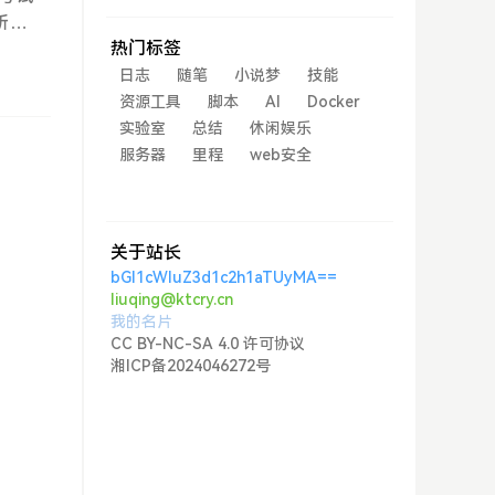
所以
热门标签
远之
乎情
日志
随笔
小说梦
技能
花镜
资源工具
脚本
AI
Docker
的用
实验室
总结
休闲娱乐
都不
服务器
里程
web安全
没看
新大
关于站长
bGl1cWluZ3d1c2h1aTUyMA==
liuqing@ktcry.cn
我的名片
CC BY-NC-SA 4.0 许可协议
湘ICP备2024046272号