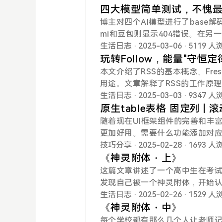
推理提供商处获取数百种专有及开
四大模型简单测试，不愧
构建、训练和部署基于大语言模型
博主对四个AI模型进行了base解码
户提供便捷的聊天交互体验，可能
mi和豆包则显示404错误。在另一
UI：是一个聊天机器人的用户界
一个小测试，但博主认为市场和...
生活日志
· 2025-03-06
· 5119 
进行沟通，可能支持多种聊天机器人
玩转Follow，能量"守恒定
了易于使用的界面和丰富的功能
本文介绍了RSS的基本概念、Fres
同时具备良好的扩展性和定制性。S
用途。文章解释了RSS的工作原理，F
架。它特别适用于数据科学家和
助用户管理和获取信息。文...
生活日志
· 2025-03-03
· 9347 
原生table表格 固定列 | 
随着现在UI框架组件的完善和丰
更加好用。需要什么功能添加对
页往往只需要最简单的代码。比
技巧分享
· 2025-02-28
· 1693 
格内容限制在某个div中，超出内容显示
《神灵附体・上》
d> <meta charset="UTF-8" /
这篇文章讲述了一个高中生在考
h, initial-scale=1.0" /> <tit
发现自己被一个神灵附体，开始
调这是一个真实的故事，尽管带有
生活日志
· 2025-02-26
· 1529 
《神灵附体・中》
每个学校都有那么几个人让老师